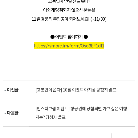
고봉민이 연말 선물 쏜다!
아쉽게 당첨되지 않으신 분들은
11월 경품의 주인공이 되어보세요! (~11/30)
● 이벤트 참여하기
●
https://smore.im/form/Oso3EF1dI1
이전글
[고봉민이 쏜다] 10월 이벤트 아차상 당첨자 발표
[인스타그램 이벤트] 항공권에 당첨되면 가고 싶은 여행
다음글
지는? 당첨자 발표