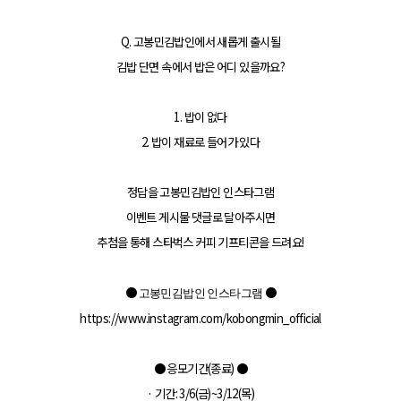
Q. 고봉민김밥인에서 새롭게 출시될
김밥 단면 속에서 밥은 어디 있을까요?
1. 밥이 없다
2. 밥이 재료로 들어가 있다
정답을 고봉민김밥인 인스타그램
이벤트 게시물 댓글로 달아주시면
추첨을 통해 스타벅스 커피 기프티콘을 드려요!
●
●
고봉민김밥인 인스타그램
https://www.instagram.com/kobongmin_official
●
응모기간(종료)
●
· 기간: 3/6(금)~3/12(목)