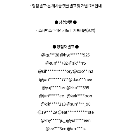
· 당첨 발표: 본 게시물 댓글 발표 및 개별 DM 안내
●
당첨선물
●
· 스타벅스 아메리카노 T 기프티콘(20명)
● 당첨자 발표
●
@cg***28
@hye*******925
@eun***782
@sk***r5
@sil***********ory
@coo**in2
@jun*******777
@doo***nee
@yuj*****ter
@kko***595
@jun******ee_
@kak****oon
@kik*****213
@sun****_90
@19****29
@eat***********ste
@xhy*****ju_
@yuh****een
@ee7**3ee
@om***ic